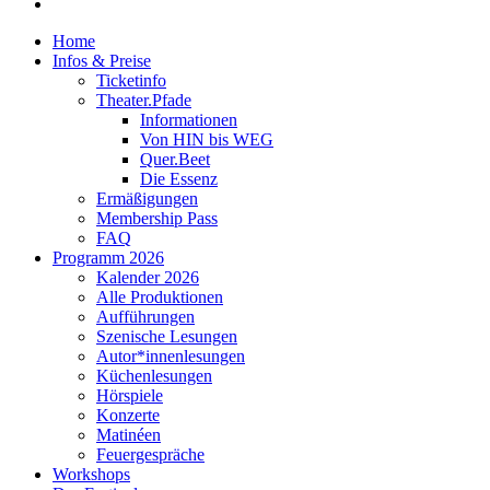
email
Close
Home
Menu
Infos & Preise
Ticketinfo
Theater.Pfade
Informationen
Von HIN bis WEG
Quer.Beet
Die Essenz
Ermäßigungen
Membership Pass
FAQ
Programm 2026
Kalender 2026
Alle Produktionen
Aufführungen
Szenische Lesungen
Autor*innenlesungen
Küchenlesungen
Hörspiele
Konzerte
Matinéen
Feuergespräche
Workshops