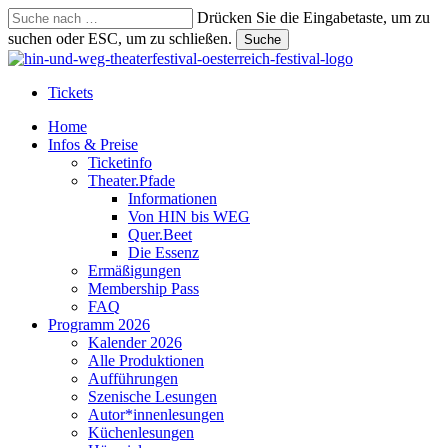
Skip
Drücken Sie die Eingabetaste, um zu
to
suchen oder ESC, um zu schließen.
Suche
main
Suche
content
schließen
Tickets
suchen
Menu
Home
Infos & Preise
Ticketinfo
Theater.Pfade
Informationen
Von HIN bis WEG
Quer.Beet
Die Essenz
Ermäßigungen
Membership Pass
FAQ
Programm 2026
Kalender 2026
Alle Produktionen
Aufführungen
Szenische Lesungen
Autor*innenlesungen
Küchenlesungen