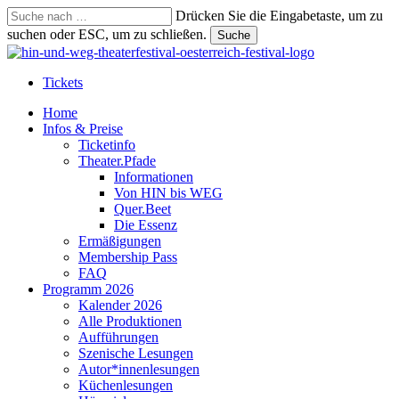
Skip
Drücken Sie die Eingabetaste, um zu
to
suchen oder ESC, um zu schließen.
Suche
main
Suche
content
schließen
Tickets
suchen
Menu
Home
Infos & Preise
Ticketinfo
Theater.Pfade
Informationen
Von HIN bis WEG
Quer.Beet
Die Essenz
Ermäßigungen
Membership Pass
FAQ
Programm 2026
Kalender 2026
Alle Produktionen
Aufführungen
Szenische Lesungen
Autor*innenlesungen
Küchenlesungen